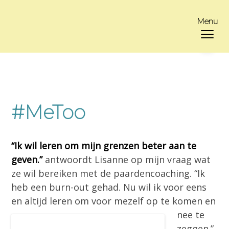
S
D
S
p
o
p
Menu
r
o
r
i
r
i
Opleidingscentrum
Centrum voor Paardencoaching
voor
n
n
n
paardencoaches
en
g
a
g
equitherapeuten
n
a
n
a
r
a
#MeToo
a
d
a
r
e
r
d
h
d
“Ik wil leren om mijn grenzen beter aan te
e
o
e
geven.”
antwoordt Lisanne op mijn vraag wat
h
o
v
ze wil bereiken met de paardencoaching. “Ik
o
f
o
heb een burn-out gehad. Nu wil ik voor eens
o
d
e
en altijd ler
en om voor mezelf op te komen en
f
i
t
nee te
d
n
t
zeggen.”