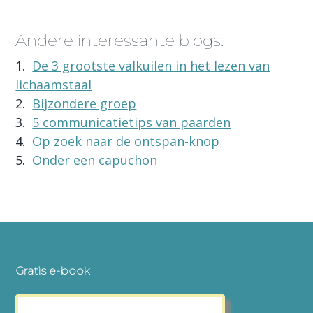
Andere interessante blogs:
1
.
De 3 grootste valkuilen in het lezen van
lichaamstaal
2
.
Bijzondere groep
3
.
5 communicatietips van paarden
4
.
Op zoek naar de ontspan-knop
5
.
Onder een capuchon
Footer
Gratis e-book