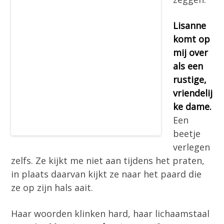
n
h
e
a
o
k
Lisanne
v
u
s
komt op
i
d
t
mij over
g
als een
a
rustige,
t
vriendelij
i
ke dame.
e
Een
beetje
verlegen
zelfs. Ze kijkt me niet aan tijdens het praten,
in plaats daarvan kijkt ze naar het paard die
ze op zijn hals aait.
Haar woorden klinken hard, haar lichaamstaal