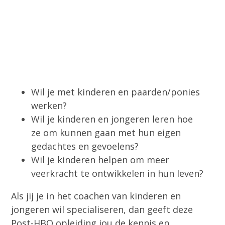
n
h
e
a
o
k
v
u
s
i
d
t
g
a
Wil je met kinderen en paarden/ponies
t
werken?
i
Wil je kinderen en jongeren leren hoe
e
ze om kunnen gaan met hun eigen
gedachtes en gevoelens?
Wil je kinderen helpen om meer
veerkracht te ontwikkelen in hun leven?
Als jij je in het coachen van kinderen en
jongeren wil specialiseren, dan geeft deze
Post-HBO opleiding jou de kennis en