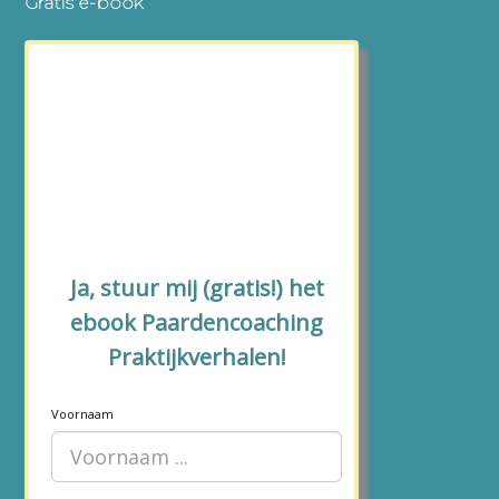
Footer
Gratis e-book
Ja, stuur mij (gratis!) het
ebook Paardencoaching
Praktijkverhalen!
Voornaam