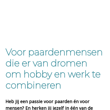
n
h
e
a
o
k
v
u
s
i
d
t
g
a
t
Voor paardenmensen
i
e
die er van dromen
om hobby en werk te
combineren
Heb jij een passie voor paarden én voor
mensen? En herken jij jezelf in één van de