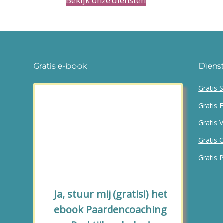
Bekijk onze diensten
Footer
Gratis e-book
Diens
Gratis 
Gratis 
Gratis 
Gratis 
Gratis 
Ja, stuur mij (gratis!) het
ebook Paardencoaching