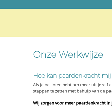
S
D
S
p
o
p
r
o
r
i
r
i
n
n
n
g
a
g
Centrum voor Paardencoaching
Opleidingscentrum
n
a
n
voor
paardencoaches
a
r
a
en
Onze Werkwijze
equitherapeuten
a
d
a
r
e
r
d
h
d
e
o
e
Hoe kan paardenkracht mij 
h
o
v
o
f
o
Als je besloten hebt om meer uit jezelf 
o
d
e
stappen te zetten met behulp van de pa
f
i
t
Wij zorgen voor meer paardenkracht in je
d
n
t
n
h
e