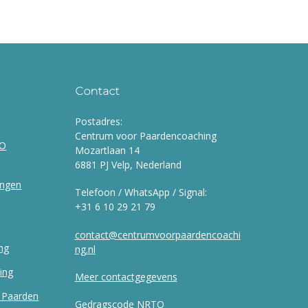
Contact
Postadres:
Centrum voor Paardencoaching
BO
Mozartlaan 14
6881 PJ Velp, Nederland
ingen
Telefoon / WhatsApp / Signal:
‭+31 6 10 29 21 79‬
contact@centrumvoorpaardencoachi
ng
ng.nl
ing
Meer contactgegevens
t Paarden
Gedragscode NRTO