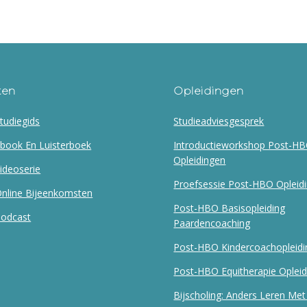
ten
Opleidingen
Studiegids
Studieadviesgesprek
Ebook En Luisterboek
Introductieworkshop Post-H
Opleidingen
Videoserie
Proefsessie Post-HBO Opleid
Online Bijeenkomsten
Post-HBO Basisopleiding
Podcast
Paardencoaching
Post-HBO Kindercoachopleidi
Post-HBO Equitherapie Opleid
Bijscholing: Anders Leren Me