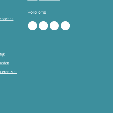
Volg ons!
ncoaches
tijk
kheden
 Leren Met